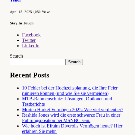
April 15, 2025
1,050
Views
Stay In Touch
Facebook
Twitter
LinkedIn
Search
Search
Recent Posts
10 Fehler bei der Hochzeitsplanung, die Ihre Feier
ruinieren können (und wie Sie sie vermeiden)
MTB-Rahmenschutz: Lösungen, Optionen und
Testberichte
Morten Harket Vermögen 2025: Wie viel verdient er?
Rashida Jones wird die erste schwarze Frau in einer
Führungsposition bei MSNBC sein.
Wie hoch ist Efraim Diverolis Vermögen heute? Hier
erfahren Sie mehr.