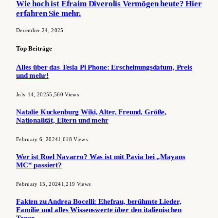
Wie hoch ist Efraim Diverolis Vermögen heute? Hier
erfahren Sie mehr.
December 24, 2025
Top Beiträge
Alles über das Tesla Pi Phone: Erscheinungsdatum, Preis
und mehr!
July 14, 2025
5,560
Views
Natalie Kuckenburg Wiki, Alter, Freund, Größe,
Nationalität, Eltern und mehr
February 6, 2024
1,618
Views
Wer ist Roel Navarro? Was ist mit Pavia bei „Mayans
MC“ passiert?
February 15, 2024
1,219
Views
Fakten zu Andrea Bocelli: Ehefrau, berühmte Lieder,
Familie und alles Wissenswerte über den italienischen
Tenor