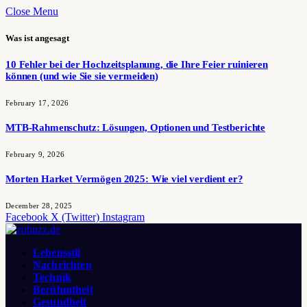
Close Menu
Was ist angesagt
10 Fehler bei der Hochzeitsplanung, die Ihre Feier ruinieren
können (und wie Sie sie vermeiden)
February 17, 2026
MTB-Rahmenschutz: Lösungen, Optionen und Testberichte
February 9, 2026
Morten Harket Vermögen 2025: Wie viel verdient er?
December 28, 2025
Facebook
X (Twitter)
Instagram
Lebensstil
Nachrichten
Technik
Berühmtheit
Gesundheit