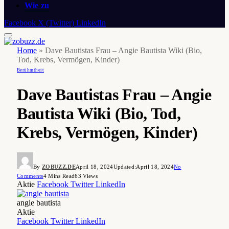
Wie zu
Facebook
X (Twitter)
LinkedIn
Home
»
Dave Bautistas Frau – Angie Bautista Wiki (Bio,
Tod, Krebs, Vermögen, Kinder)
Berühmtheit
Dave Bautistas Frau – Angie
Bautista Wiki (Bio, Tod,
Krebs, Vermögen, Kinder)
By
ZOBUZZ.DE
April 18, 2024
Updated:
April 18, 2024
No
Comments
4 Mins Read
63
Views
Aktie
Facebook
Twitter
LinkedIn
angie bautista
Aktie
Facebook
Twitter
LinkedIn