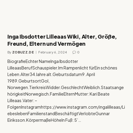
Inga Ibsdotter Lilleaas Wiki, Alter, Größe,
Freund, Eltern und Vermögen
By
ZOBUZZ.DE
February 6, 2024
0
BiografieEchter NameInga Ibsdotter
LilleaasBerufSchauspieler.Im Rampenlicht fürEin schönes
Leben.Alter34 Jahre alt.Geburtsdatum9. April
1989.GeburtsortGol,
Norwegen.TierkreisWidder.GeschlechtWeiblich.Staatsange
hörigkeitNorwegisch.FamilieElternMutter: Kari Beate
Lilleaas.Vater: –
FolgenInstagramhttps://www.instagram.com/ingalilleaas/Li
ebeslebenFamilienstandBeschäftigtVerlobteGunnar
Eiriksson.KörpermaßeHöheIn Fuß: 5’…