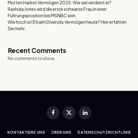
Morten Harket Vermögen 2025: Wie viel verdient er?
Rashida Jones wird die erste schwarze Frau in einer
Führungsposition bei MSNBC sein.
Wie hoch ist Efraim Diverolis Vermögen heute? Hier erfahren
Sie mehr.
Recent Comments
No comments to show.
Facebook
X
LinkedIn
(Twitter)
KONTAKTIERE UNS
ÜBER UNS
DATENSCHUTZRICHTLINIE