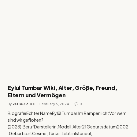
Eylul Tumbar Wiki, Alter, Größe, Freund,
Eltern und Vermögen
By
ZOBUZZ.DE
February 6, 2024
0
BiografieEchter NameEylül Tumbar.Im RampenlichtVor wem
sind wir geflohen?
(2023).BerufDarstellerin.Modell.Alter21Geburtsdatum2002
.GeburtsortCesme, Türkei.Lebt inIstanbul,