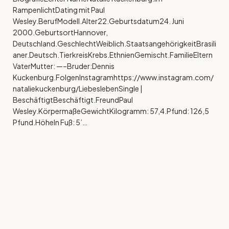
RampenlichtDating mit Paul
Wesley.BerufModell.Alter22.Geburtsdatum24. Juni
2000.GeburtsortHannover,
Deutschland.GeschlechtWeiblich.StaatsangehörigkeitBrasili
aner.Deutsch.TierkreisKrebs.EthnienGemischt.FamilieEltern
VaterMutter: —–Bruder:Dennis
Kuckenburg.FolgenInstagramhttps://www.instagram.com/
nataliekuckenburg/LiebeslebenSingle |
BeschäftigtBeschäftigt.FreundPaul
Wesley.KörpermaßeGewichtKilogramm: 57,4.Pfund: 126,5
Pfund.HöheIn Fuß: 5’…