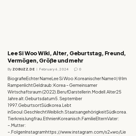
Lee Si Woo Wiki, Alter, Geburtstag, Freund,
Vermögen, Größe und mehr
By
ZOBUZZ.DE
February 6, 2024
0
BiografieEchter NameLee Si Woo.Koreanischer Name이우Im
RampenlichtGeldraub: Korea – Gemeinsamer
Wirtschaftsraum (2022).BerufDarstellerin.Modell.Alter25
Jahre alt.Geburtsdatum5. September
1997.GeburtsortSüdkorea.Lebt
inSeoul.GeschlechtWeiblich.StaatsangehörigkeitSüdkorea.
TierkreisJungfrau.EthnienKoreanisch.FamilieElternVater:
–.Mutter:
–.FolgenInstagramhttps://www.instagram.com/s2xwo/Lie