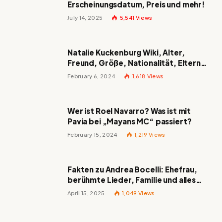
Erscheinungsdatum, Preis und mehr!
July 14, 2025
5,541
Views
Natalie Kuckenburg Wiki, Alter,
Freund, Größe, Nationalität, Eltern
und mehr
February 6, 2024
1,618
Views
Wer ist Roel Navarro? Was ist mit
Pavia bei „Mayans MC“ passiert?
February 15, 2024
1,219
Views
Fakten zu Andrea Bocelli: Ehefrau,
berühmte Lieder, Familie und alles
Wissenswerte über den italienischen
April 15, 2025
1,049
Views
Tenor