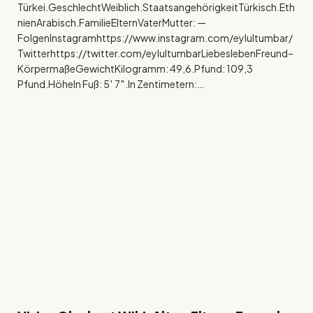
Türkei.GeschlechtWeiblich.StaatsangehörigkeitTürkisch.Eth
nienArabisch.FamilieElternVaterMutter: —
FolgenInstagramhttps://www.instagram.com/eylultumbar/
Twitterhttps://twitter.com/eylultumbarLiebeslebenFreund–
KörpermaßeGewichtKilogramm: 49,6.Pfund: 109,3
Pfund.HöheIn Fuß: 5′ 7″.In Zentimetern:…