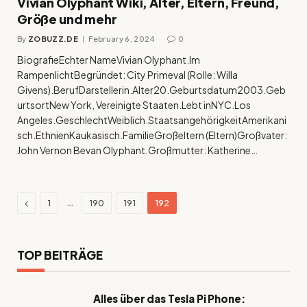
Vivian Olyphant Wiki, Alter, Eltern, Freund,
Größe und mehr
By
ZOBUZZ.DE
February 6, 2024
0
BiografieEchter NameVivian Olyphant.Im
RampenlichtBegründet: City Primeval (Rolle: Willa
Givens).BerufDarstellerin.Alter20.Geburtsdatum2003.Geb
urtsortNew York, Vereinigte Staaten.Lebt inNYC.Los
Angeles.GeschlechtWeiblich.StaatsangehörigkeitAmerikani
sch.EthnienKaukasisch.FamilieGroßeltern (Eltern)Großvater:
John Vernon Bevan Olyphant.Großmutter: Katherine…
Previous
…
1
190
191
192
TOP BEITRÄGE
Alles über das Tesla Pi Phone: