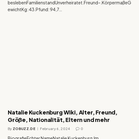
beslebenFamilienstandUnverheiratet.Freund–.KörpermaßeG
ewichtKg: 43.Pfund: 94,7…
Natalie Kuckenburg Wiki, Alter, Freund,
Größe, Nationalität, Eltern und mehr
By
ZOBUZZ.DE
February 6, 2024
0
BiografieEchter NameNatalie Kuckenburg.Im